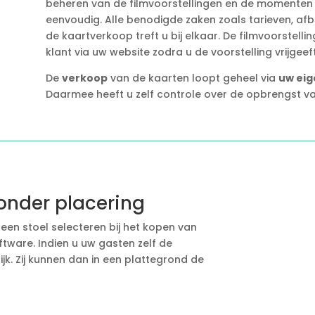
beheren van de filmvoorstellingen en de momenten 
eenvoudig. Alle benodigde zaken zoals tarieven, afb
de kaartverkoop treft u bij elkaar. De filmvoorstel
klant via uw website zodra u de voorstelling vrijgeeft
De
verkoop
van de kaarten loopt geheel via
uw eig
Daarmee heeft u zelf controle over de opbrengst va
onder placering
f een stoel selecteren bij het kopen van
oftware. Indien u uw gasten zelf de
ijk. Zij kunnen dan in een plattegrond de