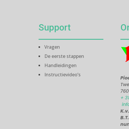
Support
O
Vragen
De eerste stappen
Handleidingen
Instructievideo’s
Pio
Twe
760
+ 3
inf
K.v
B.T
nu