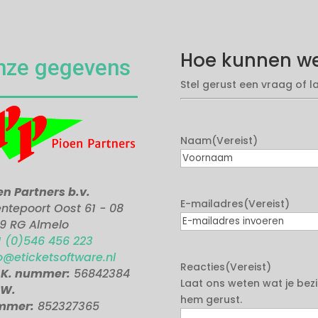
Hoe kunnen we
nze gegevens
Stel gerust een vraag of 
Naam
(Vereist)
Voornaam
en Partners b.v.
E-mailadres
(Vereist)
ntepoort Oost 61 - 08
9 RG Almelo
E-
1 (0)546 456 223
mailadres
o@eticketsoftware.nl
Reacties
(Vereist)
invoeren
.K. nummer:
56842384
Laat ons weten wat je bezi
.W.
hem gerust.
mmer:
852327365