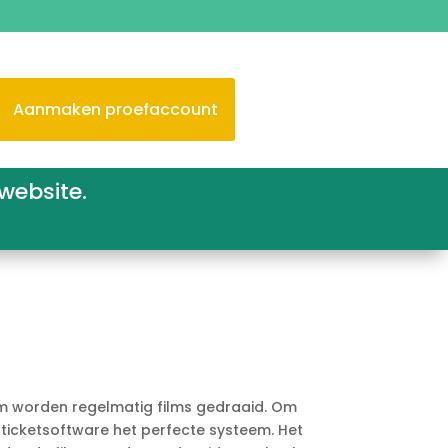
Aanmaken proefaccount
website.
m worden regelmatig films gedraaid. Om
-ticketsoftware het perfecte systeem. Het