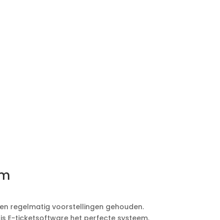
website.
um
en regelmatig voorstellingen gehouden.
s E-ticketsoftware het perfecte systeem.