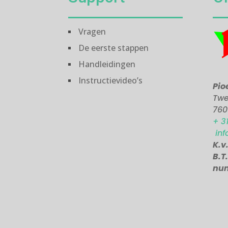
Vragen
De eerste stappen
Handleidingen
Instructievideo’s
Pio
Twe
760
+ 3
inf
K.v
B.T
nu