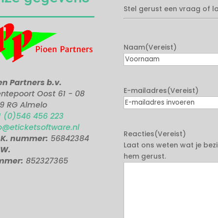
Stel gerust een vraag of 
Naam
(Vereist)
Voornaam
en Partners b.v.
E-mailadres
(Vereist)
ntepoort Oost 61 - 08
9 RG Almelo
E-
1 (0)546 456 223
mailadres
o@eticketsoftware.nl
Reacties
(Vereist)
invoeren
.K. nummer:
56842384
Laat ons weten wat je bezi
.W.
hem gerust.
mmer:
852327365