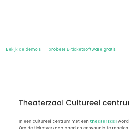
er ticketverkoop eenvoudig op uw eigen 
Bekijk de demo’s
en
probeer E-ticketsoftware gratis
uit.
Theaterzaal Cultureel centr
In een cultureel centrum met een
theaterzaal
word
Om de ticketverkoop goed en eenvoudig te regelen i