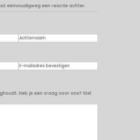
laat eenvoudigweg een reactie achter.
Achternaam
E-
mailadres
bevestigen
ghoudt. Heb je een vraag voor ons? Stel